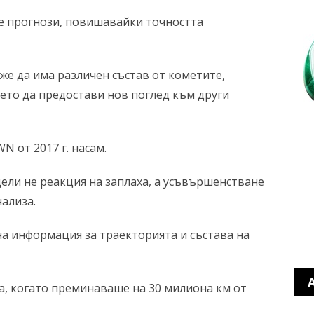
е прогнози, повишавайки точността
же да има различен състав от кометите,
оето да предостави нов поглед към други
N от 2017 г. насам.
ели не реакция на заплаха, а усъвършенстване
ализа.
а информация за траекторията и състава на
а, когато преминаваше на 30 милиона км от