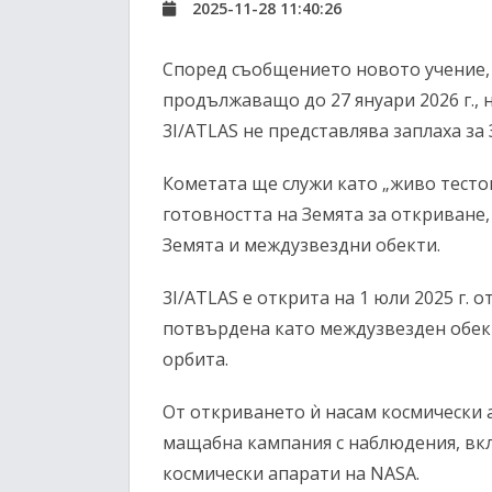
2025-11-28 11:40:26
Според съобщението новото учение, з
продължаващо до 27 януари 2026 г., н
3I/ATLAS не представлява заплаха за 
Кометата ще служи като „живо тесто
готовността на Земята за откриване,
Земята и междузвездни обекти.
3I/ATLAS е открита на 1 юли 2025 г. 
потвърдена като междузвезден обек
орбита.
От откриването ѝ насам космически
мащабна кампания с наблюдения, вк
космически апарати на NASA.