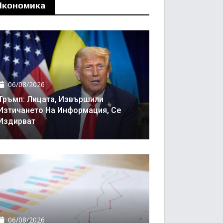
Икономика
06/08/2026
Тръмп: Лицата, Извършили
Изтичането На Информация, Се
Издирват
06/08/2026