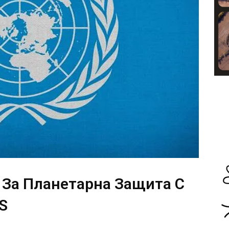
 За Планетарна Защита С
S