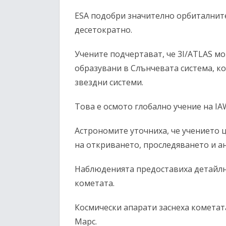
ESA подобри значително орбиталнит
десетократно.
Учените подчертават, че 3I/ATLAS мо
образувани в Слънчевата система, к
звездни системи.
Това е осмото глобално учение на IAW
Астрономите уточниха, че учението ц
на откриването, проследяването и ан
Наблюденията предоставиха детайлн
кометата.
Космически апарати заснеха кометат
Марс.