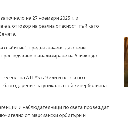
апочнало на 27 ноември 2025 г. и
е е в отговор на реална опасност, тъй като
Земята.
во събитие“, предназначено да оцени
 проследяване и анализиране на близки до
от телескопа ATLAS в Чили и по-късно е
т благодарение на уникалната ѝ хиперболична
 агенции и наблюдателници по света провеждат
лючително от марсиански орбитъри и