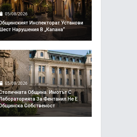
05/08/2026
Общинският Инспекторат Установи
Шест Нарушения В „Капана“
05/08/2026
Столичната Община: Имотът С
Лабораторията За Фентанил Не Е
Общинска Собственост