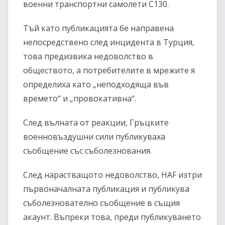
военни транспортни самолети C130.
Тъй като публикацията бе направена
непосредствено след инцидента в Турция,
това предизвика недоволство в
обществото, а потребителите в мрежите я
определиха като „неподходяща във
времето“ и „провокативна“.
След вълната от реакции, Гръцките
военновъздушни сили публикуваха
съобщение със съболезнования.
След нарастващото недоволство, HAF изтри
първоначалната публикация и публикува
съболезнователно съобщение в същия
акаунт. Въпреки това, преди публикуването