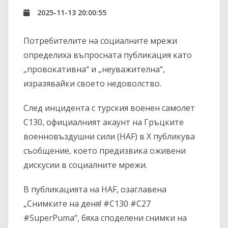
2025-11-13 20:00:55
Потребителите на социалните мрежи
определиха въпросната публикация като
„провокативна“ и „неуважителна“,
изразявайки своето недоволство.
След инцидента с турския военен самолет
C130, официалният акаунт на Гръцките
военновъздушни сили (HAF) в X публикува
съобщение, което предизвика оживени
дискусии в социалните мрежи.
В публикацията на HAF, озаглавена
„Снимките на деня! #C130 #C27
#SuperPuma“, бяха споделени снимки на