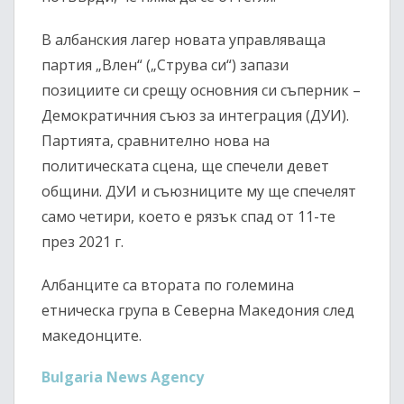
В албанския лагер новата управляваща
партия „Влен“ („Струва си“) запази
позициите си срещу основния си съперник –
Демократичния съюз за интеграция (ДУИ).
Партията, сравнително нова на
политическата сцена, ще спечели девет
общини. ДУИ и съюзниците му ще спечелят
само четири, което е рязък спад от 11-те
през 2021 г.
Албанците са втората по големина
етническа група в Северна Македония след
македонците.
Bulgaria News Agency