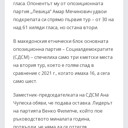
гласа. Опонентът му от опозиционната
партия „Левица“ Амар Мечинович удвои
подкрепата си спрямо първия тур – от 30 на
над 61 хиляди гласа, но остана втори.
В македонския етнически блок основната
опозиционна партия – Социалдемократите
(СДСМ) – спечелиха само три кметски места
на втория тур, което е голям спад в
сравнение с 2021 г., когато имаха 16, а сега
само шест.
Заместник-председателката на СДСМ Ана
Чупеска обяви, че подава оставка. Лидерът
на партията Венко Филипче, който пое
ръководството миналата година,
потвърди, че няма да се оттегля.