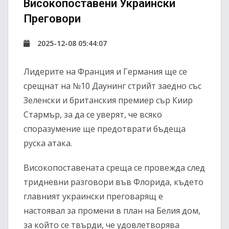
Високопоставени Украински
Преговори
2025-12-08 05:44:07
Лидерите на Франция и Германия ще се
срещнат на №10 Даунинг стрийт заедно със
Зеленски и британския премиер сър Киир
Стармър, за да се уверят, че всяко
споразумение ще предотврати бъдеща
руска атака.
Високопоставената среща се провежда след
тридневни разговори във Флорида, където
главният украински преговарящ е
настоявал за промени в план на Белия дом,
за който се твърди, че удовлетворява