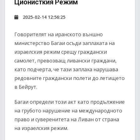
Ционисткия Режим
2025-02-14 12:56:25
Говорителят на иранското външно
министерство Багаи осъди заплахата на
израелския режим срещу граждански
самолет, превозващ ливански граждани,
като подчерта, че тази заплаха нарушава
редовните граждански полети до летището
в Бейрут.
Багаи определи този акт като продължение
на грубото нарушение на международното
право и суверенитета на Ливан от страна
на израелския режим.