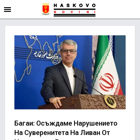
Багаи: Осъждаме Нарушението
На Суверенитета На Ливан От